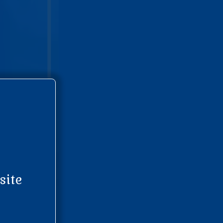
site
abore et dolore