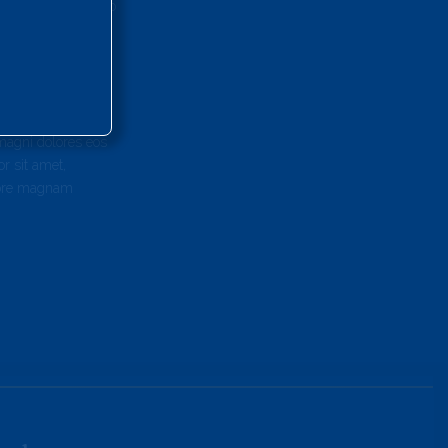
iquip ex ea commodo
ulla pariatur.
d est laborum.
ntium, totam rem
 explicabo. Nemo
 magni dolores eos
r sit amet,
olore magnam