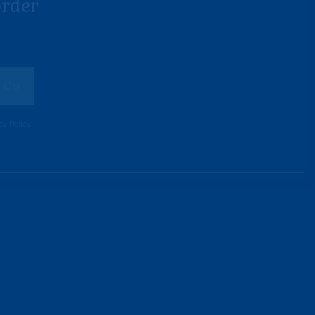
order
cy Policy