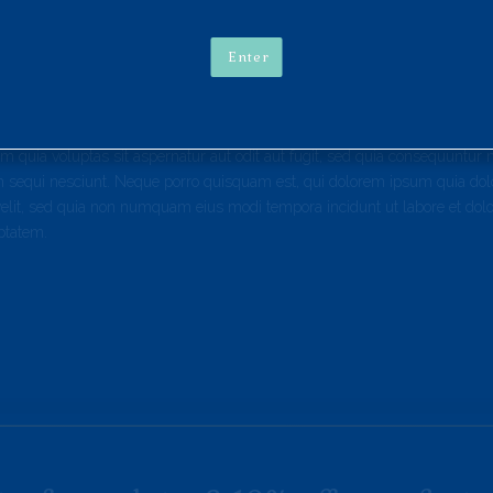
m ad minim veniam, quis nostrud exercitation ullamco laboris nisi ut al
rure dolor in reprehenderit in voluptate velit esse cillum dolore eu fugiat n
t cupidatat non proident, sunt in culpa qui officia deserunt mollit anim i
Enter
unde omnis iste natus error sit voluptatem accusantium doloremque lauda
ae ab illo inventore veritatis et quasi architecto beatae vitae dicta sunt
 quia voluptas sit aspernatur aut odit aut fugit, sed quia consequuntur
m sequi nesciunt. Neque porro quisquam est, qui dolorem ipsum quia dolo
i velit, sed quia non numquam eius modi tempora incidunt ut labore et d
ptatem.