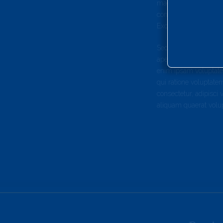
magna aliqua. Ut eni
consequat. Duis aute i
Excepteur sint occaeca
Sed ut perspiciatis 
aperiam, eaque ipsa qu
enim ipsam voluptatem
qui ratione voluptate
consectetur, adipisc
aliquam quaerat volu