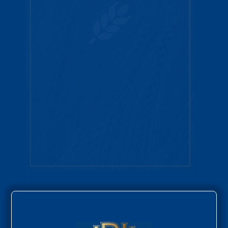
Lorem ipsum dolor sit amet, consectetur adipiscing
elit, sed do eiusmod tempor incididunt ut labore et
dolore magna aliqua. Ut enim ad minim veniam, quis