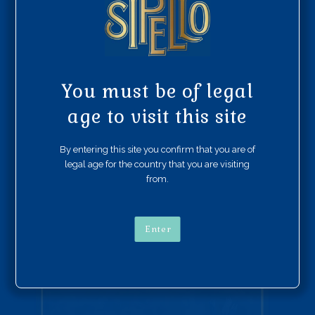
nostrud exercitation ullamco laboris nisi ut aliquip ex
ea commodo consequat. Duis aute irure dolor in
reprehenderit in voluptate velit esse cillum dolore eu
fugiat nulla pariatur. Excepteur sint occaecat cupidatat
non proident, sunt in …
You must be of legal
Read More
age to visit this site
By entering this site you confirm that you are of
legal age for the country that you are visiting
Lorem ipsum dolor sit
from.
amet, consectetur
adipiscing
Enter
BLUE FLAMINGO SUPPORT
3 FEBRUARY 2021
BLOG
LEAVE A COMMENT